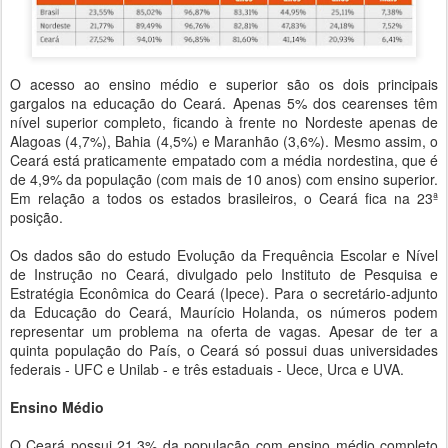
O acesso ao ensino médio e superior são os dois principais
gargalos na educação do Ceará. Apenas 5% dos cearenses têm
nível superior completo, ficando à frente no Nordeste apenas de
Alagoas (4,7%), Bahia (4,5%) e Maranhão (3,6%). Mesmo assim, o
Ceará está praticamente empatado com a média nordestina, que é
de 4,9% da população (com mais de 10 anos) com ensino superior.
Em relação a todos os estados brasileiros, o Ceará fica na 23ª
posição.
Os dados são do estudo Evolução da Frequência Escolar e Nível
de Instrução no Ceará, divulgado pelo Instituto de Pesquisa e
Estratégia Econômica do Ceará (Ipece). Para o secretário-adjunto
da Educação do Ceará, Maurício Holanda, os números podem
representar um problema na oferta de vagas. Apesar de ter a
quinta população do País, o Ceará só possui duas universidades
federais - UFC e Unilab - e três estaduais - Uece, Urca e UVA.
Ensino Médio
O Ceará possui 21,3% da população com ensino médio completo